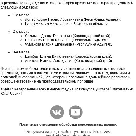
В результате подведения итогов Конкурса призовые места распределились
следующим образом:
1-е места:
Лопес Косме Нерис Иосваниевна (Республика Адыгея);
Гуров Михаил Николаевич (Ростовская область).
2-е места:
Салимов Данил Ринатович (Краснодарский край);
Пашкевич Елена Юрьевна (Республика Адыгея);
Чумакова Мария Евгеньевна (Республика Адыгея).
3-е места:
Цымбал Елена Витальевна (Краснодарский край);
Аникеев Никита Аркадьевич (Краснодарский край).
Поздравляем победителей и всех участников с проведенным с пользой
временем, новыми знакомствами и самым главным — опытом, навыками и
полезной информацией, без которой невозможно дальнейшее развитие и
совершенствование на преподавательском поприще.
Ждём с нетерпением всех в новом году на IV Конкурсе учителей математики
Юга России!
Политика в отношении обработки персональных данных
Республика Адыгея, г. Майкоп, ул. Первомайская, 208,
email: info@cmc.adygmath.ru