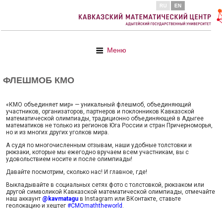
Меню
ФЛЕШМОБ КМО
«КМО объединяет мир» — уникальный флешмоб, объединяющий
участников, организаторов, партнеров и поклонников Кавказской
математической олимпиады, традиционно объединяющей в Адыгее
математиков не только из регионов Юга России и стран Причерноморья,
но и из многих других уголков мира.
А судя по многочисленным отзывам, наши удобные толстовки и
рюкзаки, которые мы ежегодно вручаем всем участникам, вы с
удовольствием носите и после олимпиады!
Давайте посмотрим, сколько нас! И главное, где!
Выкладывайте в социальных сетях фото с толстовкой, рюкзаком или
другой символикой Кавказской математической олимпиады, отмечайте
наш аккаунт
@kavmatagu
в Instagram или ВКонтакте, ставьте
геолокацию и хештег
#CMOmaththeworld
.