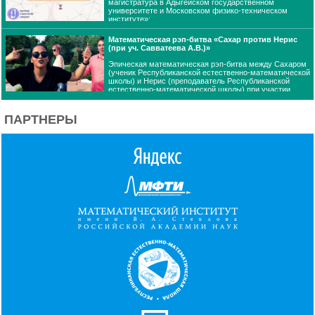
магистратура в Адыгейском государственном
университете и Московском физико-техническом
институте»:
1. А.В. Савватеев «Волшебная школьная математика в Адыгее»;
Математическая рэп-битва «Сахар против Нерис
2. А.М. Райгородский «Математический центр Физтеха и Адыгейского
(при уч. Савватеева А.В.)»
государственного университета в Майкопе»;
3. Д.К. Мамий «Математика как удовольствие»
Эпическая математическая рэп-битва между Сахаром
(ученик Республиканской естественно-математической
школы) и Нерис (преподаватель Республиканской
естественно-математической школы) при участии
профессора МФТИ, доктора физико-математических наук Алексея Владимировича
Савватеева состоялась на территории Математического парка.
ПАРТНЕРЫ