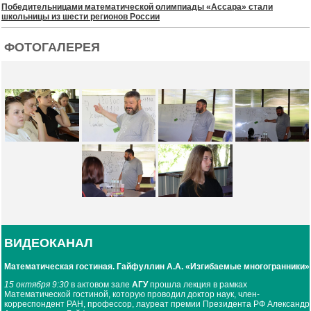
Победительницами математической олимпиады «Ассара» стали
школьницы из шести регионов России
ФОТОГАЛЕРЕЯ
ВИДЕОКАНАЛ
Математическая гостиная. Гайфуллин А.А. «Изгибаемые многогранники»
15 октября 9:30
в актовом зале
АГУ
прошла лекция в рамках
Математической гостиной, которую проводил доктор наук, член-
корреспондент РАН, профессор, лауреат премии Президента РФ Александр