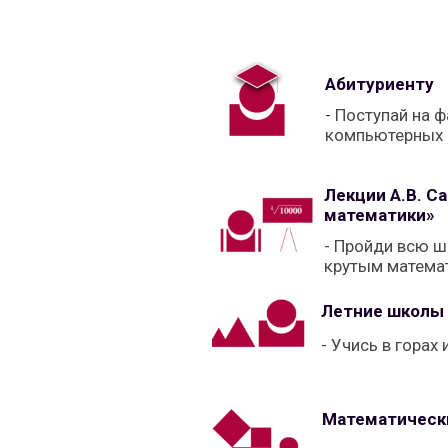
Абитуриенту
- Поступай на 
компьютерных 
Лекции А.В. С
математики»
- Пройди всю 
крутым матема
Летние школы
- Учись в горах 
Математическ