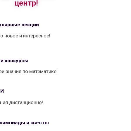
центр!
улярные лекции
то новое и интересное!
и конкурсы
ои знания по математике!
ТИ
ания дистанционно!
лимпиады и квесты