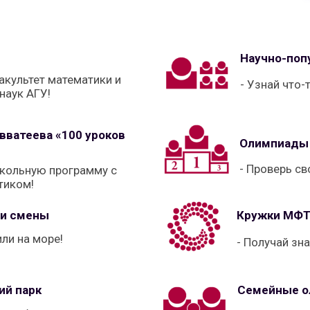
Научно-поп
факультет математики и
- Узнай что-
наук АГУ!
авватеева «100 уроков
Олимпиады 
- Проверь св
школьную программу с
тиком!
 и смены
Кружки МФ
или на море!
- Получай зн
ий парк
Семейные о